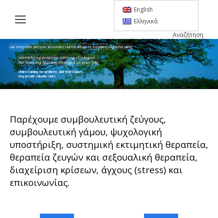
English
Ελληνικά
Αναζήτηση
Search:
we help the person to understand what is happening and why
identifying problem-solving strategies
for making positive changes in your life
Understanding the problems, and their causes,
may provide valuable clues
Παρέχουμε συμβουλευτική ζεύγους,
συμβουλευτική γάμου, ψυχολογική
υποστήριξη, συστημική εκτιμητική θεραπεία,
θεραπεία ζευγών και σεξουαλική θεραπεία,
διαχείριση κρίσεων, άγχους (stress) και
επικοινωνίας.